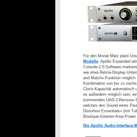
Für den Monat März plant Univ
Modelle
. Apollo Expanded wi
Console-2.0-Software markiere
wie etwa Retina-Display-Unter
and Match«-Funktion möglich s
Kombination von bis zu sechs 
Clock-Kapazität automatisch u
es außerdem möglich sein, ein
kommenden UAD-2-Revision 8.
welches den Sound eines Piez
Distortion Essentials« (mit T
Boutique-Gitarren-Amp-Power w
Die Apollo Audio-Interface