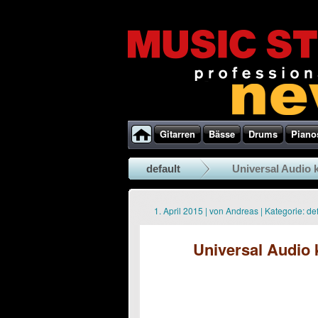
Gitarren
Bässe
Drums
Piano
default
Universal Audio 
1. April 2015
|
von
Andreas
|
Kategorie:
def
Universal Audio 