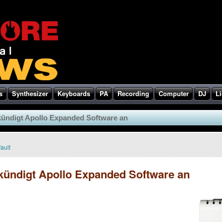
s
Synthesizer
Keyboards
PA
Recording
Computer
DJ
Li
kündigt Apollo Expanded Software an
ault
kündigt Apollo Expanded Software an