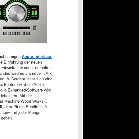
leichnamigen
Audio-Interface-
ie Einführung der neuen
entwickelt wurden, enthalten,
panded wird es via neuer »Mix
ren. Außerdem lässt sich eine
«-Feature wird die Audio-
pollo Expanded-Software wird
efinieren. Mit der
und Machine Wood Works«,
ll, dem Plugin-Bundle »UA
ction« mit jeder Menge
 geben.