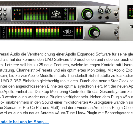
ersal Audio die Veröffentlichung einer Apollo Expanded Software für seine g
rd als Teil der kommenden UAD-Software 8.0 erscheinen und nebenbei auch d
n. Letztere soll bis zu 25 neue Features, welche im engen Kontakt mit Usern 
stützung, Channelstrip-Presets und ein optimiertes Monitoring. Mit Apollo Ex
ein, bis zu vier Apollo-Modelle mittels Thunderbolt-Schnittstelle zu kaskadie
UAD-2-DSP-Einheiten gleichzeitig realisieren. Durch das neue »Star Clocking
nter den angeschlossenen Einheiten optimal synchronisiert. Mit der neuen A
e Apollo-Einheit als Desktop-Monitoring-Controller für das Gesamtsystem zu d
0 werden auch wieder neue Plugins verfügbar sein. Neben dem Plugin »So
o-Tonabnehmers in den Sound einer mikrofonierten Akustikgitarre wandeln so
ube Screamer, Pro Co Rat und Muff) und der »Friedman Amplifiers Plugin Colle
ird es auch ein neues Antares »Auto-Tune Live«-Plugin mit Echtzeitgarantie
-Modelle bei uns im Shop …