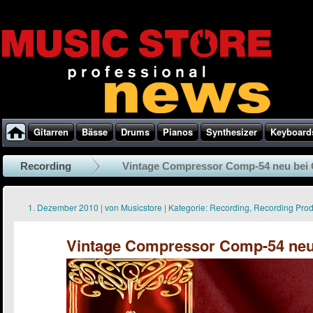
Gitarren
Bässe
Drums
Pianos
Synthesizer
Keyboard
Recording
Vintage Compressor Comp-54 neu bei
1. Dezember 2010
|
von
Musicstore
|
Kategorie:
Recording
,
Recording Pro
Vintage Compressor Comp-54 neu