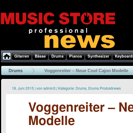
Gitarren
Bässe
Drums
Pianos
Synthesizer
Keyboard
Drums
Voggenreiter – Neue Cool Cajon Modelle
18. Juni 2015
|
von
admin3
|
Kategorie:
Drums
,
Drums Produktnews
Voggenreiter – N
Modelle