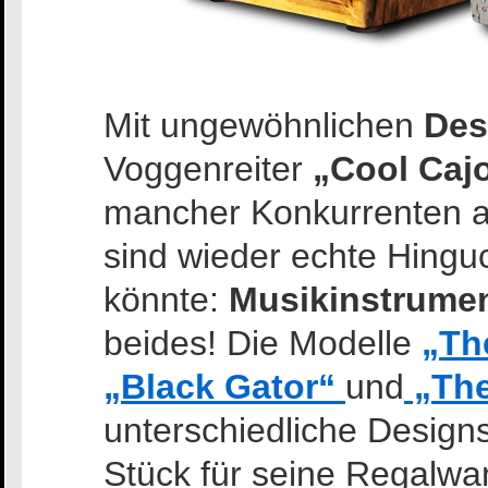
Mit ungewöhnlichen
Des
Voggenreiter
„Cool Caj
mancher Konkurrenten a
sind wieder echte Hingu
könnte:
Musikinstrume
beides! Die Modelle
„Th
„Black Gator“
und
„The
unterschiedliche Design
Stück für seine Regalwan