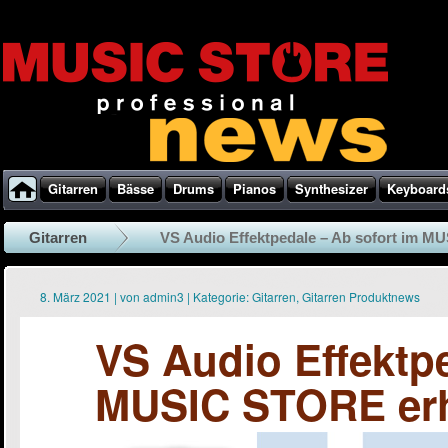
Gitarren
Bässe
Drums
Pianos
Synthesizer
Keyboard
Gitarren
VS Audio Effektpedale – Ab sofort im MU
8. März 2021
|
von
admin3
|
Kategorie:
Gitarren
,
Gitarren Produktnews
VS Audio Effektpe
MUSIC STORE erhä