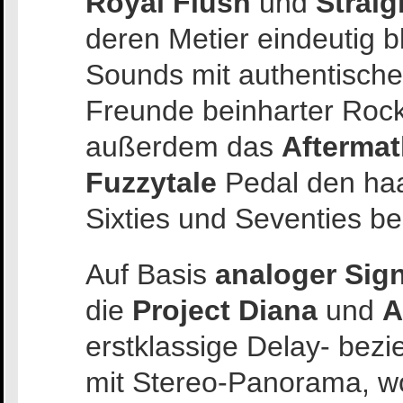
Royal Flush
und
Straig
deren Metier eindeutig b
Sounds mit authentisch
Freunde beinharter Rock
außerdem das
Aftermat
Fuzzytale
Pedal den haa
Sixties und Seventies b
Auf Basis
analoger Sig
die
Project Diana
und
A
erstklassige Delay- be
mit Stereo-Panorama, w