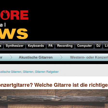
s
Synthesizer
Keyboards
PA
Recording
Computer
DJ
Li
er
Akustische Gitarren
Western- oder Konzertgi
stische Gitarren
,
Gitarren
,
Gitarren Ratgeber
zertgitarre? Welche Gitarre ist die richtig