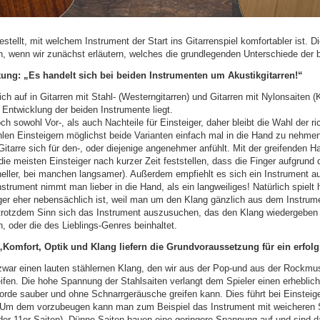
tellt, mit welchem Instrument der Start ins Gitarrenspiel komfortabler ist. D
en, wenn wir zunächst erläutern, welches die grundlegenden Unterschiede der 
ung: „Es handelt sich bei beiden Instrumenten um Akustikgitarren!“
ich auf in Gitarren mit Stahl- (Westerngitarren) und Gitarren mit Nylonsaiten (
 Entwicklung der beiden Instrumente liegt.
h sowohl Vor-, als auch Nachteile für Einsteiger, daher bleibt die Wahl der ri
n Einsteigern möglichst beide Varianten einfach mal in die Hand zu nehmen,
e Gitarre sich für den-, oder diejenige angenehmer anfühlt. Mit der greifenden 
die meisten Einsteiger nach kurzer Zeit feststellen, dass die Finger aufgrund 
ller, bei manchen langsamer). Außerdem empfiehlt es sich ein Instrument a
strument nimmt man lieber in die Hand, als ein langweiliges! Natürlich spielt 
eiger eher nebensächlich ist, weil man um den Klang gänzlich aus dem Instrume
rotzdem Sinn sich das Instrument auszusuchen, das den Klang wiedergeben 
n, oder die des Lieblings-Genres beinhaltet.
„Komfort, Optik und Klang liefern die Grundvoraussetzung für ein erfolg
 zwar einen lauten stählernen Klang, den wir aus der Pop-und aus der Rockmus
ifen. Die hohe Spannung der Stahlsaiten verlangt dem Spieler einen erheblic
rde sauber und ohne Schnarrgeräusche greifen kann. Dies führt bei Einsteige
Um dem vorzubeugen kann man zum Beispiel das Instrument mit weicheren Sa
der 11er Saiten). Dünne Saiten bauen eine geringere Spannung auf und sind d