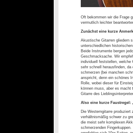
Oft bekommen wir die Frage ges
vermutlich leichter beantwort
Zunächst eine kurze Anmerk
Akustische Gitarren gliedern s
unterschiedlichen historischen
Beide Instrumente bergen jedoc
Geschmacksache. Wir empfehle
individuell feststellen, welch
sehr schnell herausfinden, da 
schmerzen (bei manchen schne
anspricht, denn ein schönes In
Rolle, wobei dieser für Einst
können muss, aber es macht t
Gitarre des Lieblingsinterprete
Also eine kurze Faustregel: 
Die Westerngitarre produziert
verhältnismäßig schwer zu gre
die meist sehr komplexen Akko
schmerzenden Fingerkuppen. 
empfehlen sich 10er Saiten, o