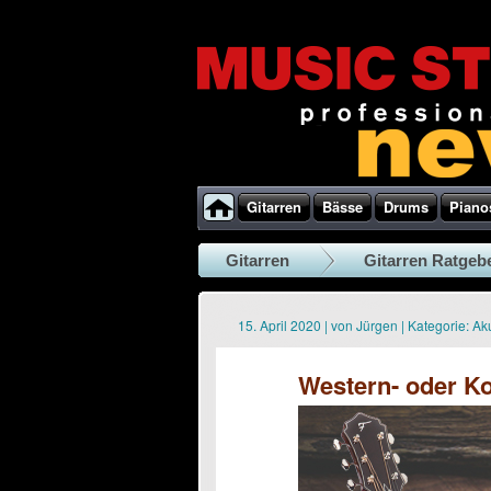
Gitarren
Bässe
Drums
Piano
Gitarren
Gitarren Ratgeb
15. April 2020
|
von
Jürgen
|
Kategorie:
Aku
Western- oder Kon