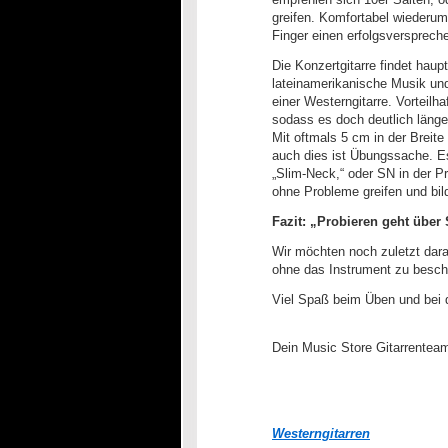
greifen. Komfortabel wiederum 
Finger einen erfolgsversprechen
Die Konzertgitarre findet hau
lateinamerikanische Musik und
einer Westerngitarre. Vorteilh
sodass es doch deutlich länger
Mit oftmals 5 cm in der Breit
auch dies ist Übungssache. Es 
„Slim-Neck,“ oder SN in der 
ohne Probleme greifen und bil
Fazit: „Probieren geht über 
Wir möchten noch zuletzt dara
ohne das Instrument zu besc
Viel Spaß beim Üben und bei de
Dein Music Store Gitarrentea
Westerngitarren