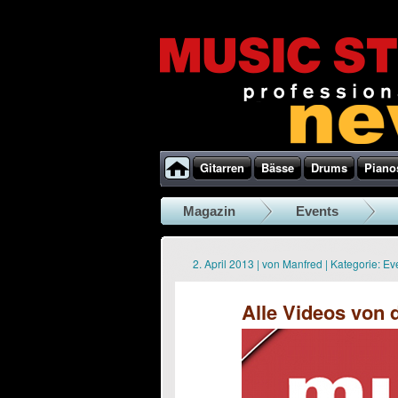
Gitarren
Bässe
Drums
Piano
Magazin
Events
2. April 2013
|
von
Manfred
|
Kategorie:
Ev
Alle Videos von