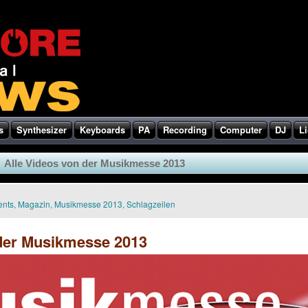
s
Synthesizer
Keyboards
PA
Recording
Computer
DJ
Li
Alle Videos von der Musikmesse 2013
ents
,
Magazin
,
Musikmesse 2013
,
Schlagzeilen
 der Musikmesse 2013