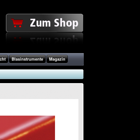
cht
Blasinstrumente
Magazin