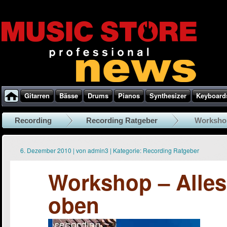
Gitarren
Bässe
Drums
Pianos
Synthesizer
Keyboard
Recording
Recording Ratgeber
Workshop
6. Dezember 2010
|
von
admin3
|
Kategorie:
Recording Ratgeber
Workshop – Alle
oben