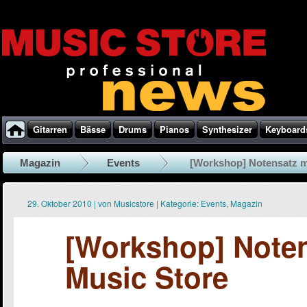
Gitarren
Bässe
Drums
Pianos
Synthesizer
Keyboard
Magazin
Events
[Workshop] Notensatz mi
29. Oktober 2010
|
von
Musicstore
|
Kategorie:
Events
,
Magazin
[Workshop] Noten
Music Store