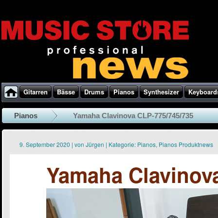
Gitarren
Bässe
Drums
Pianos
Synthesizer
Keyboard
Pianos
Yamaha Clavinova CLP-775/745/735
9. September 2020
|
von
Jürgen
|
Kategorie:
Pianos
,
Pianos Produktnews
Yamaha Clavinova