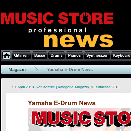
Gitarren
Bässe
Drums
Pianos
Synthesizer
Keyboard
Magazin
Yamaha E-Drum News
10. April 2013
|
von
admin3
|
Kategorie:
Magazin
,
Musikmesse 2013
Yamaha E-Drum News