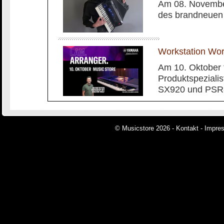
Am 08. November
des brandneuen
Workstation Wo
Am 10. Oktober 
Produktspeziali
SX920 und PSR-
© Musicstore 2026 -
Kontakt
-
Impre