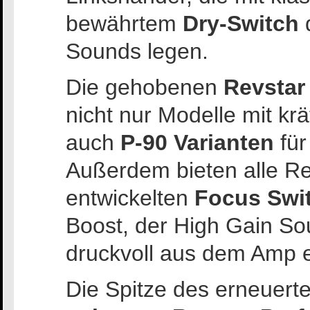
bewährtem
Dry-Switch
d
Sounds legen.
Die gehobenen
Revstar
nicht nur Modelle mit kr
auch
P-90 Varianten
fü
Außerdem bieten alle R
entwickelten
Focus Swi
Boost, der High Gain So
druckvoll aus dem Amp er
Die Spitze des erneuert