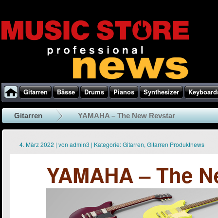
Gitarren
Bässe
Drums
Pianos
Synthesizer
Keyboard
Gitarren
YAMAHA – The New Revstar
4. März 2022
|
von
admin3
|
Kategorie:
Gitarren
,
Gitarren Produktnews
YAMAHA – The Ne