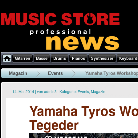
Gitarren
Bässe
Drums
Pianos
Synthesizer
Keyboard
Magazin
Events
Yamaha Tyros Workshop
14. Mai 2014
|
von
admin3
|
Kategorie:
Events
,
Magazin
Yamaha Tyros Wo
Tegeder