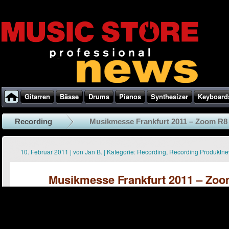
Gitarren
Bässe
Drums
Pianos
Synthesizer
Keyboard
Recording
Musikmesse Frankfurt 2011 – Zoom R8 M
10. Februar 2011
|
von
Jan B.
|
Kategorie:
Recording
,
Recording Produktn
Musikmesse Frankfurt 2011 – Zoo