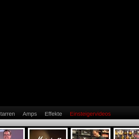
tarren
Amps
Effekte
Einsteigervideos