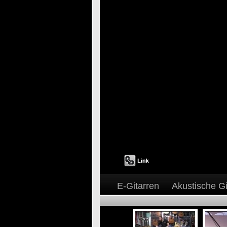
E-Gitarren
Akustische Gi