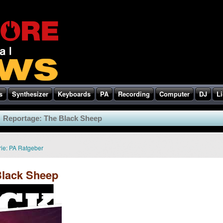
s
Synthesizer
Keyboards
PA
Recording
Computer
DJ
Li
Reportage: The Black Sheep
ie:
PA Ratgeber
Black Sheep