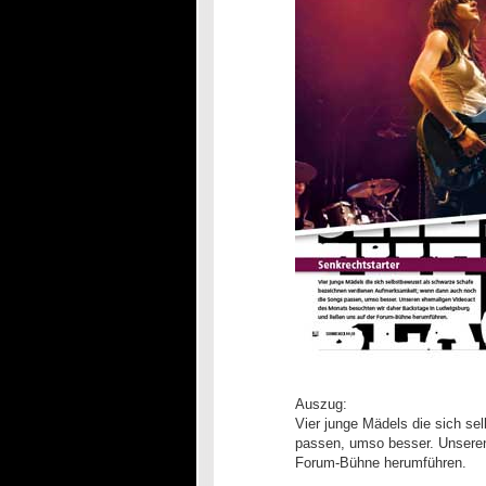
Auszug:
Vier junge Mädels die sich s
passen, umso besser. Unseren
Forum-Bühne herumführen.