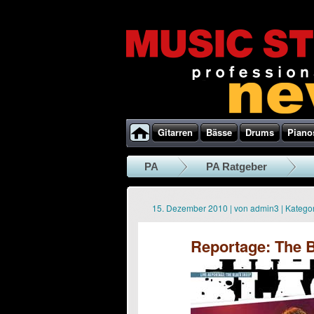
Gitarren
Bässe
Drums
Piano
PA
PA Ratgeber
15. Dezember 2010
|
von
admin3
|
Kategor
Reportage: The 