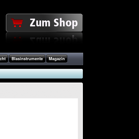
cht
Blasinstrumente
Magazin