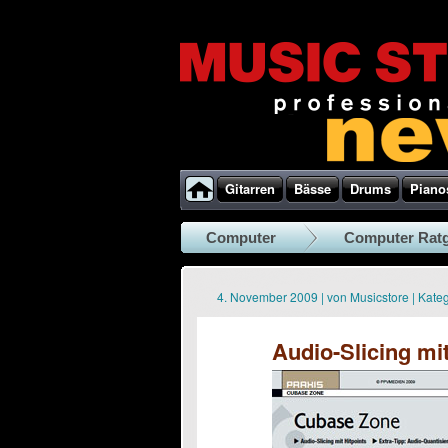
Gitarren
Bässe
Drums
Piano
Computer
Computer Rat
4. November 2009
|
von
Musicstore
|
Kateg
Audio-Slicing mit