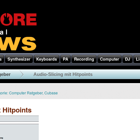
s
Synthesizer
Keyboards
PA
Recording
Computer
DJ
Li
geber
Audio-Slicing mit Hitpoints
orie:
Computer Ratgeber
,
Cubase
 Hitpoints