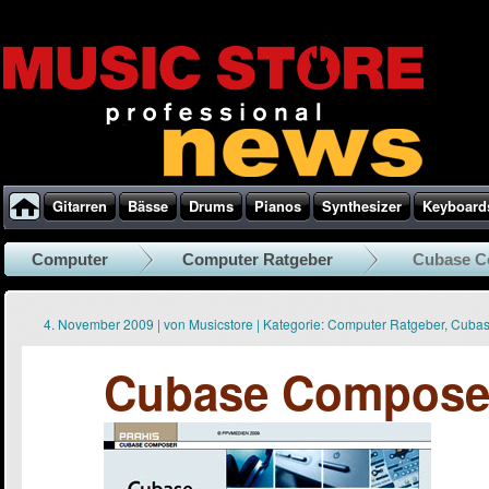
Gitarren
Bässe
Drums
Pianos
Synthesizer
Keyboard
Computer
Computer Ratgeber
Cubase C
4. November 2009
|
von
Musicstore
|
Kategorie:
Computer Ratgeber
,
Cuba
Cubase Composer