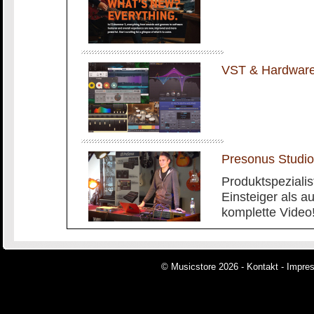
VST & Hardware 
Presonus Stud
Produktspezialis
Einsteiger als a
komplette Video
© Musicstore 2026 -
Kontakt
-
Impre