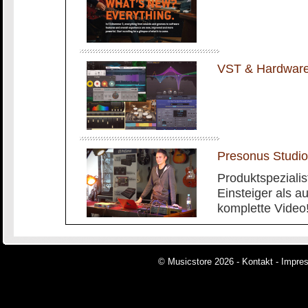
VST & Hardware 
Presonus Stud
Produktspezialis
Einsteiger als a
komplette Video
© Musicstore 2026 -
Kontakt
-
Impre