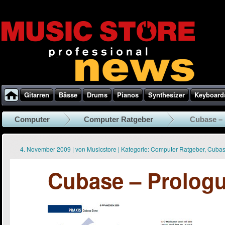
Gitarren
Bässe
Drums
Pianos
Synthesizer
Keyboard
Computer
Computer Ratgeber
Cubase –
4. November 2009
|
von
Musicstore
|
Kategorie:
Computer Ratgeber
,
Cuba
Cubase – Prolog