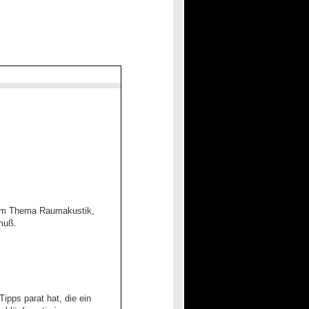
 zum Thema Raumakustik,
muß.
ipps parat hat, die ein