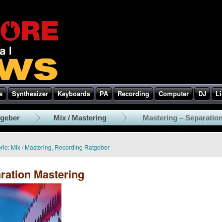
s
Synthesizer
Keyboards
PA
Recording
Computer
DJ
Li
tgeber
Mix / Mastering
Mastering – Separatio
rie:
Mix / Mastering
,
Recording Ratgeber
ration Mastering