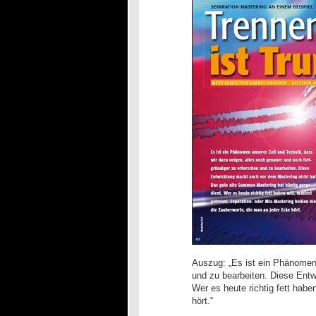
Auszug: „Es ist ein Phänomen 
und zu bearbeiten. Diese Entw
Wer es heute richtig fett habe
hört.“