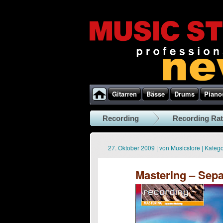
Gitarren
Bässe
Drums
Piano
Recording
Recording Ra
27. Oktober 2009
|
von
Musicstore
|
Katego
Mastering – Sepa