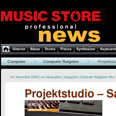
Gitarren
Bässe
Drums
Pianos
Synthesizer
Keyboard
Computer
Computer Ratgeber
Projektst
24. November 2009
|
von
Musicstore
|
Kategorie:
Computer Ratgeber
,
Mix /
Projektstudio – 