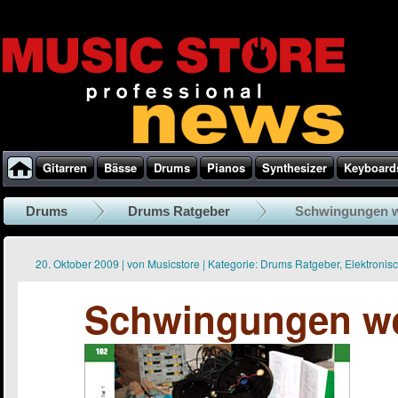
Gitarren
Bässe
Drums
Pianos
Synthesizer
Keyboard
Drums
Drums Ratgeber
Schwingungen 
20. Oktober 2009
|
von
Musicstore
|
Kategorie:
Drums Ratgeber
,
Elektronis
Schwingungen w