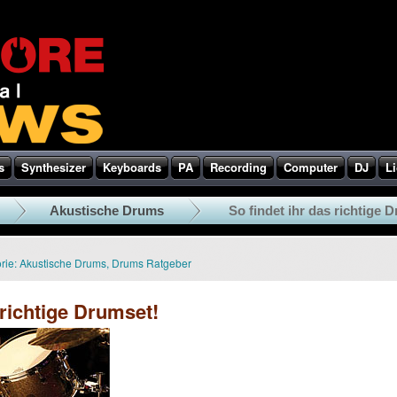
s
Synthesizer
Keyboards
PA
Recording
Computer
DJ
Li
Akustische Drums
So findet ihr das richtige 
rie:
Akustische Drums
,
Drums Ratgeber
 richtige Drumset!