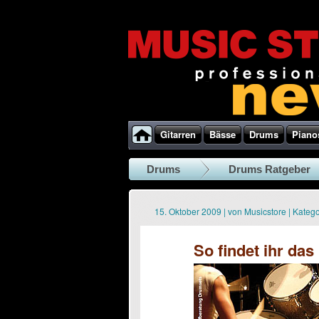
Gitarren
Bässe
Drums
Piano
Drums
Drums Ratgeber
15. Oktober 2009
|
von
Musicstore
|
Katego
So findet ihr das