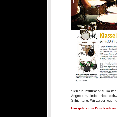
Sich ein Instrument zu kaufen 
Angebot zu finden. Noch schwi
Stilrichtung. Wir zeigen euch 
Hier geht’s zum Download des k