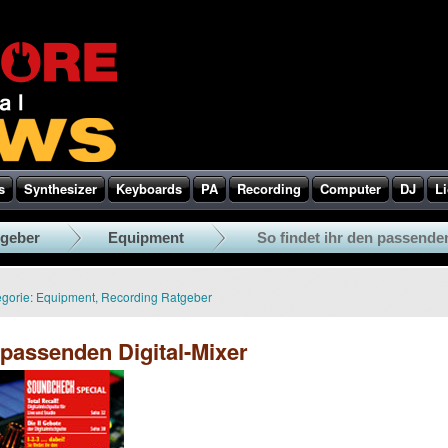
s
Synthesizer
Keyboards
PA
Recording
Computer
DJ
Li
tgeber
Equipment
So findet ihr den passenden
gorie:
Equipment
,
Recording Ratgeber
 passenden Digital-Mixer