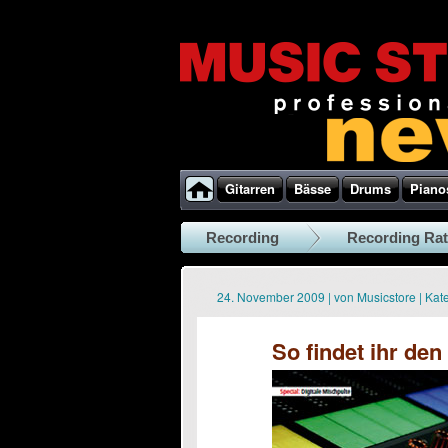
Gitarren
Bässe
Drums
Piano
Recording
Recording Ra
24. November 2009
|
von
Musicstore
|
Kate
So findet ihr den