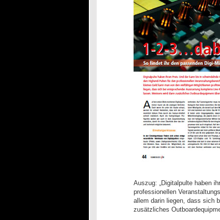
Auszug: „Digitalpulte haben i
professionellen Veranstaltungs
allem darin liegen, dass sich
zusätzliches Outboardequipmen