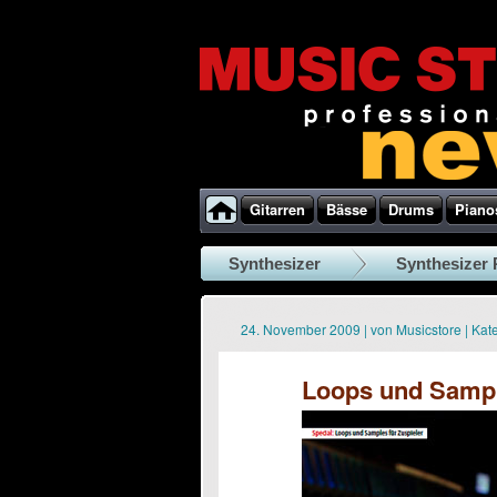
Gitarren
Bässe
Drums
Piano
Synthesizer
Synthesizer 
24. November 2009
|
von
Musicstore
|
Kate
Loops und Sampl