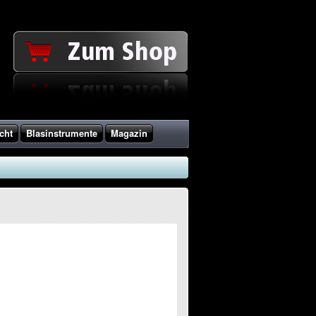
cht
Blasinstrumente
Magazin