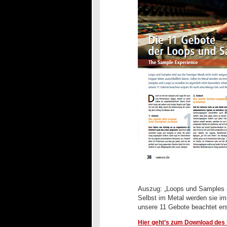
Auszug: „Loops und Samples s
Selbst im Metal werden sie im
unsere 11 Gebote beachtet ers
Hier geht’s zum Download des k