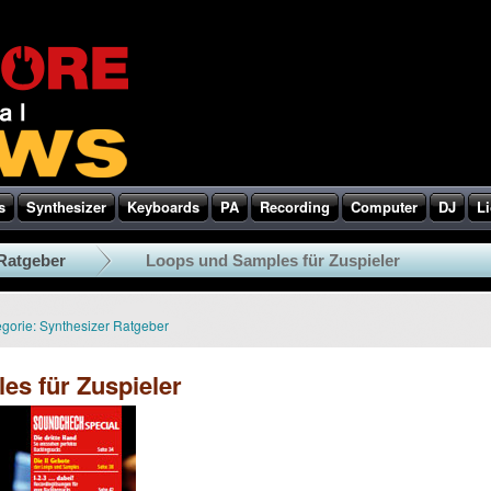
s
Synthesizer
Keyboards
PA
Recording
Computer
DJ
Li
Ratgeber
Loops und Samples für Zuspieler
gorie:
Synthesizer Ratgeber
es für Zuspieler