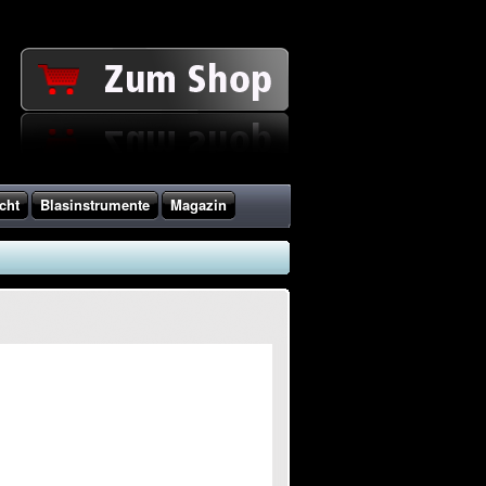
cht
Blasinstrumente
Magazin