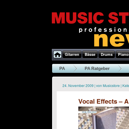
Gitarren
Bässe
Drums
Piano
PA
PA Ratgeber
24. November 2009
|
von
Musicstore
|
Kate
Vocal Effects – 