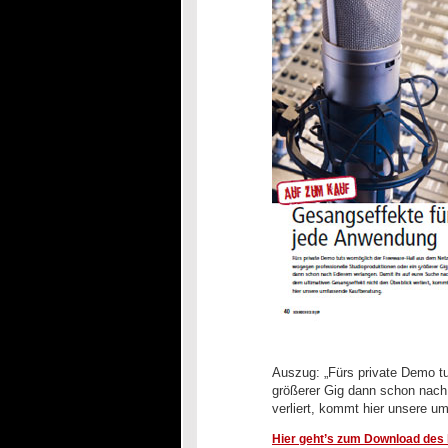
Auszug: „Fürs private Demo tu
größerer Gig dann schon nach 
verliert, kommt hier unsere u
Hier geht’s zum Download des k