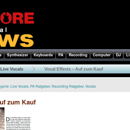
s
Synthesizer
Keyboards
PA
Recording
Computer
DJ
Li
Live Vocals
Vocal Effects – Auf zum Kauf
gorie:
Live Vocals
,
PA Ratgeber
,
Recording Ratgeber
,
Vocals
Auf zum Kauf