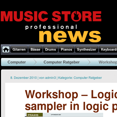
Gitarren
Bässe
Drums
Pianos
Synthesizer
Keyboard
Computer
Computer Ratgeber
Workshop 
8. Dezember 2010
|
von
admin3
|
Kategorie:
Computer Ratgeber
Workshop – Logic
sampler in logic 