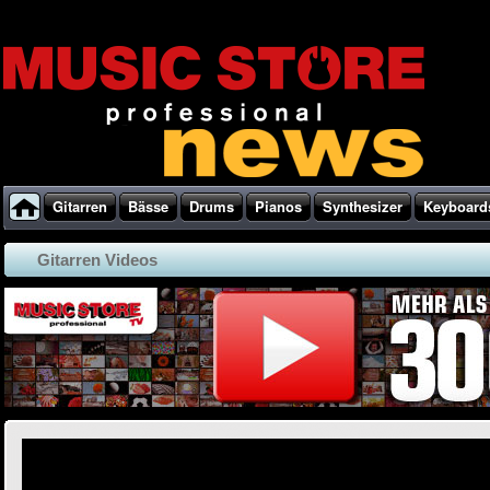
Gitarren
Bässe
Drums
Pianos
Synthesizer
Keyboard
Gitarren Videos