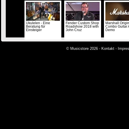
Ukulelen - Eine
Fender Custom Shop
Marshall Origi
Beratung für
Roadshow 2018 with
Combo Guitar
Einsteiger
John Cruz
Demo
© Musicstore 2026 -
Kontakt
-
Impre