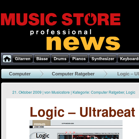
Gitarren
Bässe
Drums
Pianos
Synthesizer
Keyboard
Computer
Computer Ratgeber
Logic – Ul
21. Oktober 2009
|
von
Musicstore
|
Kategorie:
Computer Ratgeber
,
Logic
Logic – Ultrabeat