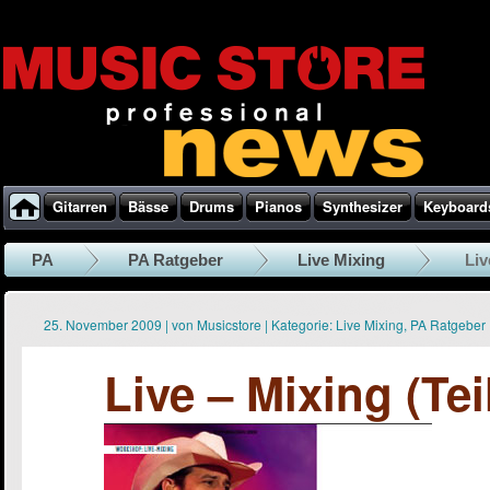
Gitarren
Bässe
Drums
Pianos
Synthesizer
Keyboard
PA
PA Ratgeber
Live Mixing
Liv
25. November 2009
|
von
Musicstore
|
Kategorie:
Live Mixing
,
PA Ratgeber
Live – Mixing (Tei