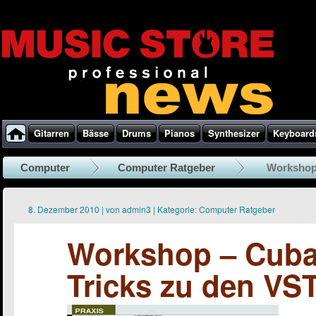
Gitarren
Bässe
Drums
Pianos
Synthesizer
Keyboard
Computer
Computer Ratgeber
Workshop 
8. Dezember 2010
|
von
admin3
|
Kategorie:
Computer Ratgeber
Workshop – Cuba
Tricks zu den VS