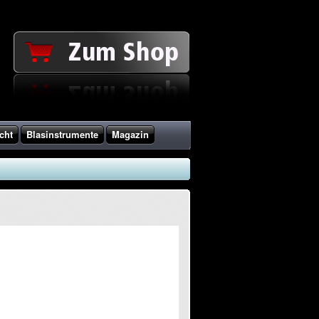
cht
Blasinstrumente
Magazin