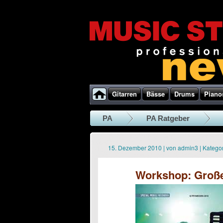
Gitarren
Bässe
Drums
Piano
PA
PA Ratgeber
15. Dezember 2010
|
von
admin3
|
Kategor
Workshop: Große