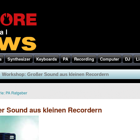
s
Synthesizer
Keyboards
PA
Recording
Computer
DJ
Li
Workshop: Großer Sound aus kleinen Recordern
ie:
PA Ratgeber
r Sound aus kleinen Recordern