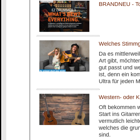
BRANDNEU - To
Welches Stimmge
Da es mittlerwei
Art gibt, möchte
gut passt und we
ist, denn ein k
Ultra für jeden M
Western- oder Ko
Oft bekommen wi
Start ins Gitarre
vermutlich leich
welches die gru
sind.