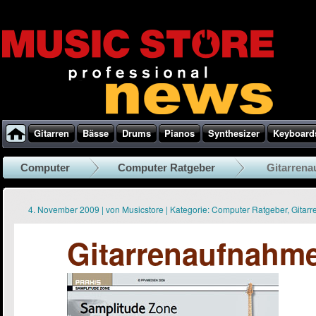
Gitarren
Bässe
Drums
Pianos
Synthesizer
Keyboard
Computer
Computer Ratgeber
Gitarrena
4. November 2009
|
von
Musicstore
|
Kategorie:
Computer Ratgeber
,
Gitarr
Gitarrenaufnahme