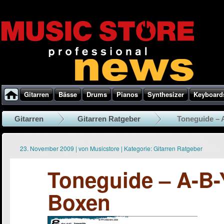
Gitarren
Bässe
Drums
Pianos
Synthesizer
Keyboard
Gitarren
Gitarren Ratgeber
Toneguide – 
23. November 2009
|
von
Musicstore
|
Kategorie:
Gitarren Ratgeber
Toneguide – A-B-Y
Boxen