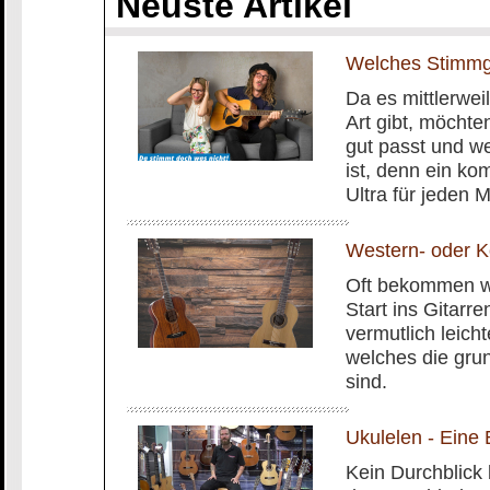
Neuste Artikel
Welches Stimmge
Da es mittlerwei
Art gibt, möchte
gut passt und we
ist, denn ein k
Ultra für jeden M
Western- oder Ko
Oft bekommen wi
Start ins Gitarre
vermutlich leich
welches die gru
sind.
Ukulelen - Eine 
Kein Durchblick 