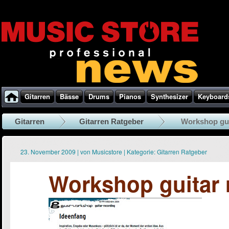
Gitarren
Bässe
Drums
Pianos
Synthesizer
Keyboard
Gitarren
Gitarren Ratgeber
Workshop gui
23. November 2009
|
von
Musicstore
|
Kategorie:
Gitarren Ratgeber
Workshop guitar 