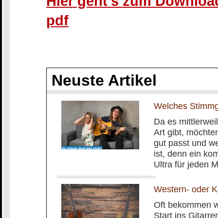
Hier geht’s zum Download
pdf
Neuste Artikel
Welches Stimmge
Da es mittlerwei
Art gibt, möchte
gut passt und we
ist, denn ein k
Ultra für jeden M
Western- oder Ko
Oft bekommen wi
Start ins Gitarre