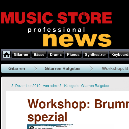
Gitarren
Bässe
Drums
Pianos
Synthesizer
Keyboard
Gitarren
Gitarren Ratgeber
Workshop: B
3. Dezember 2010
|
von
admin3
|
Kategorie:
Gitarren Ratgeber
Workshop: Brum
spezial