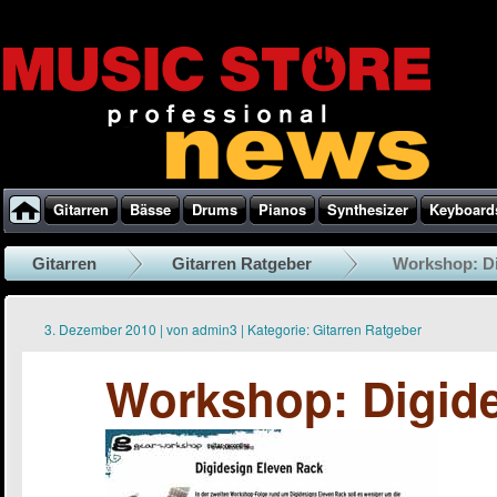
Gitarren
Bässe
Drums
Pianos
Synthesizer
Keyboard
Gitarren
Gitarren Ratgeber
Workshop: Di
3. Dezember 2010
|
von
admin3
|
Kategorie:
Gitarren Ratgeber
Workshop: Digide