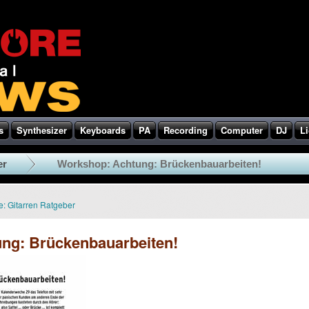
s
Synthesizer
Keyboards
PA
Recording
Computer
DJ
Li
er
Workshop: Achtung: Brückenbauarbeiten!
e:
Gitarren Ratgeber
ng: Brückenbauarbeiten!