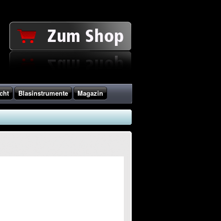
cht
Blasinstrumente
Magazin