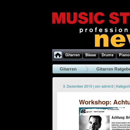
Gitarren
Bässe
Drums
Piano
Gitarren
Gitarren Ratgeb
3. Dezember 2010
|
von
admin3
|
Kategori
Workshop: Achtu